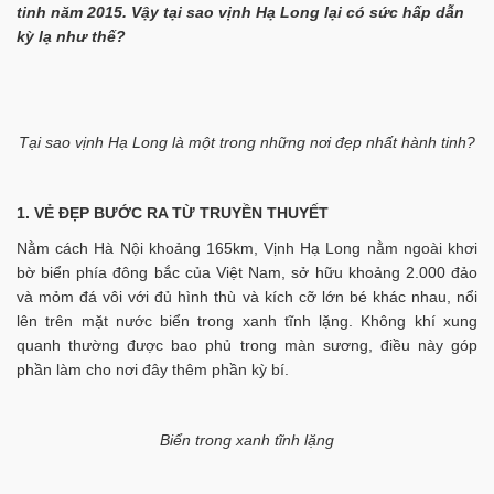
tinh năm 2015. Vậy tại sao vịnh Hạ Long lại có sức hấp dẫn
kỳ lạ như thế?
Tại sao vịnh Hạ Long là một trong những nơi đẹp nhất hành tinh?
1. VẺ ĐẸP BƯỚC RA TỪ TRUYỀN THUYẾT
Nằm cách Hà Nội khoảng 165km, Vịnh Hạ Long nằm ngoài khơi
bờ biển phía đông bắc của Việt Nam, sở hữu khoảng 2.000 đảo
và mỏm đá vôi với đủ hình thù và kích cỡ lớn bé khác nhau, nổi
lên trên mặt nước biển trong xanh tĩnh lặng. Không khí xung
quanh thường được bao phủ trong màn sương, điều này góp
phần làm cho nơi đây thêm phần kỳ bí.
Biển trong xanh tĩnh lặng