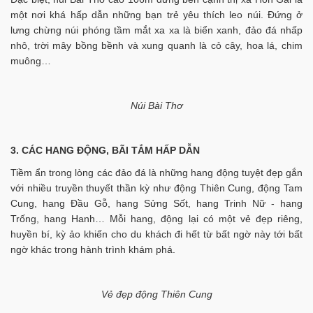
một nơi khá hấp dẫn những bạn trẻ yêu thích leo núi. Ðứng ở
lưng chừng núi phóng tầm mắt xa xa là biển xanh, đảo đá nhấp
nhô, trời mây bồng bềnh và xung quanh là cỏ cây, hoa lá, chim
muông…
Núi Bài Thơ
3. CÁC HANG ĐỘNG, BÃI TẮM HẤP DẪN
Tiềm ẩn trong lòng các đảo đá là những hang động tuyệt đẹp gắn
với nhiều truyền thuyết thần kỳ như động Thiên Cung, động Tam
Cung, hang Đầu Gỗ, hang Sửng Sốt, hang Trinh Nữ - hang
Trống, hang Hanh… Mỗi hang, động lại có một vẻ đẹp riêng,
huyền bí, kỳ ảo khiến cho du khách đi hết từ bất ngờ này tới bất
ngờ khác trong hành trình khám phá.
Vẻ đẹp động Thiên Cung