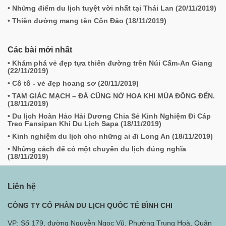
• Những điểm du lịch tuyệt vời nhất tại Thái Lan (
20/11/2019
)
• Thiên đường mang tên Côn Đảo (
18/11/2019
)
Các bài mới nhất
• Khám phá vẻ đẹp tựa thiên đường trên Núi Cấm-An Giang
(
22/11/2019
)
• Cô tô - vẻ đẹp hoang sơ (
20/11/2019
)
• TAM GIÁC MẠCH – ĐÁ CŨNG NỞ HOA KHI MÙA ĐÔNG ĐẾN.
(
18/11/2019
)
• Du lịch Hoàn Hảo Hải Dương Chia Sẻ Kinh Nghiệm Đi Cáp
Treo Fansipan Khi Du Lịch Sapa (
18/11/2019
)
• Kinh nghiệm du lịch cho những ai đi Long An (
18/11/2019
)
• Những cách để có một chuyến du lịch đúng nghĩa
(
18/11/2019
)
Liên hệ
CÔNG TY CỔ PHẦN DU LỊCH QUỐC TẾ BÌNH CHI
VP: Số 179, đường Nguyễn Ngọc Vũ, Phường Trung Hoà, Quận