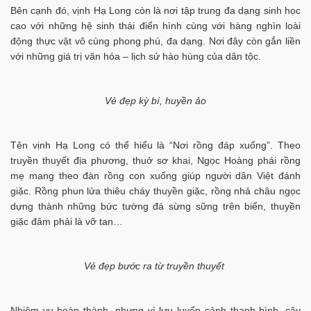
Bên cạnh đó, vịnh Hạ Long còn là nơi tập trung đa dạng sinh học
cao với những hệ sinh thái điển hình cùng với hàng nghìn loài
động thực vật vô cùng phong phú, đa dạng. Nơi đây còn gắn liền
với những giá trị văn hóa – lịch sử hào hùng của dân tộc.
Vẻ đẹp kỳ bí, huyền ảo
Tên vịnh Hạ Long có thể hiểu là “Nơi rồng đáp xuống”. Theo
truyền thuyết địa phương, thuở sơ khai, Ngọc Hoàng phái rồng
mẹ mang theo đàn rồng con xuống giúp người dân Việt đánh
giặc. Rồng phun lửa thiêu cháy thuyền giặc, rồng nhả châu ngọc
dựng thành những bức tường đá sừng sững trên biển, thuyền
giặc đâm phải là vỡ tan…
Vẻ đẹp bước ra từ truyền thuyết
Nhiệm vụ hoàn thành, nhưng vì lưu luyến cảnh thanh bình, cây