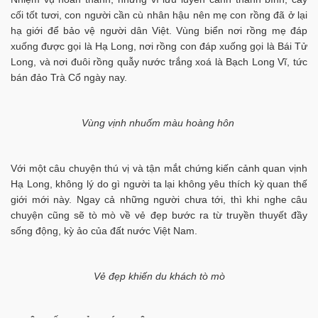
cối tốt tươi, con người cần cù nhân hậu nên mẹ con rồng đã ở lại
hạ giới để bảo vệ người dân Việt. Vùng biển nơi rồng mẹ đáp
xuống được gọi là Hạ Long, nơi rồng con đáp xuống gọi là Bái Tử
Long, và nơi đuôi rồng quẫy nước trắng xoá là Bạch Long Vĩ, tức
bán đảo Trà Cổ ngày nay.
Vùng vịnh nhuốm màu hoàng hôn
Với một câu chuyện thú vị và tận mắt chứng kiến cảnh quan vịnh
Hạ Long, không lý do gì người ta lại không yêu thích kỳ quan thế
giới mới này. Ngay cả những người chưa tới, thì khi nghe câu
chuyện cũng sẽ tò mò về vẻ đẹp bước ra từ truyền thuyết đầy
sống động, kỳ ảo của đất nước Việt Nam.
Vẻ đẹp khiến du khách tò mò