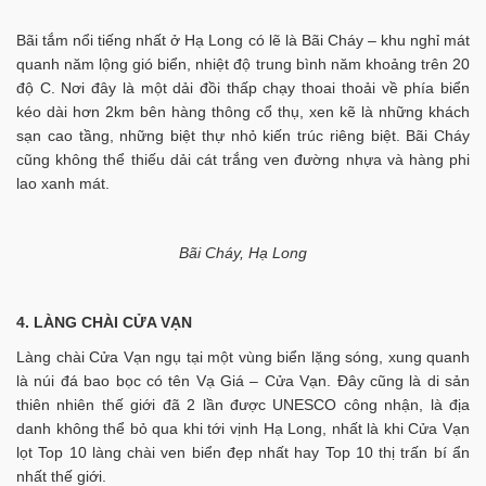
Bãi tắm nổi tiếng nhất ở Hạ Long có lẽ là Bãi Cháy – khu nghỉ mát
quanh năm lộng gió biển, nhiệt độ trung bình năm khoảng trên 20
độ C. Nơi đây là một dải đồi thấp chạy thoai thoải về phía biển
kéo dài hơn 2km bên hàng thông cổ thụ, xen kẽ là những khách
sạn cao tầng, những biệt thự nhỏ kiến trúc riêng biệt. Bãi Cháy
cũng không thể thiếu dải cát trắng ven đường nhựa và hàng phi
lao xanh mát.
Bãi Cháy, Hạ Long
4. LÀNG CHÀI CỬA VẠN
Làng chài Cửa Vạn ngụ tại một vùng biển lặng sóng, xung quanh
là núi đá bao bọc có tên Vạ Giá – Cửa Vạn. Đây cũng là di sản
thiên nhiên thế giới đã 2 lần được UNESCO công nhận, là địa
danh không thể bỏ qua khi tới vịnh Hạ Long, nhất là khi Cửa Vạn
lọt Top 10 làng chài ven biển đẹp nhất hay Top 10 thị trấn bí ẩn
nhất thế giới.