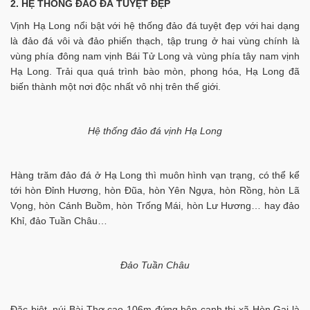
2. HỆ THỐNG ĐẢO ĐÁ TUYỆT ĐẸP
Vịnh Hạ Long nổi bật với hệ thống đảo đá tuyệt đẹp với hai dạng
là đảo đá vôi và đảo phiến thạch, tập trung ở hai vùng chính là
vùng phía đông nam vịnh Bái Tử Long và vùng phía tây nam vịnh
Hạ Long. Trải qua quá trình bào mòn, phong hóa, Hạ Long đã
biến thành một nơi độc nhất vô nhị trên thế giới.
Hệ thống đảo đá vịnh Hạ Long
Hàng trăm đảo đá ở Hạ Long thì muôn hình vạn trạng, có thể kể
tới hòn Đỉnh Hương, hòn Đũa, hòn Yên Ngựa, hòn Rồng, hòn Lã
Vọng, hòn Cánh Buồm, hòn Trống Mái, hòn Lư Hương… hay đảo
Khỉ, đảo Tuần Châu…
Đảo Tuần Châu
Đặc biệt, núi Bài Thơ cao 106m đứng bên cạnh thị xã Hòn Gai là