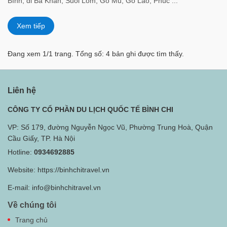
Bình, đi Ba Khan, Suối Lốm, Gò Mu, Gò Lào, Phúc ...
Xem tiếp
Đang xem 1/1 trang. Tổng số: 4 bản ghi được tìm thấy.
Liên hệ
CÔNG TY CỔ PHẦN DU LỊCH QUỐC TẾ BÌNH CHI
VP: Số 179, đường Nguyễn Ngọc Vũ, Phường Trung Hoà, Quận
Cầu Giấy, TP. Hà Nội
Hotline:
0934692885
Website:
https://binhchitravel.vn
E-mail:
info@binhchitravel.vn
Về chúng tôi
Trang chủ