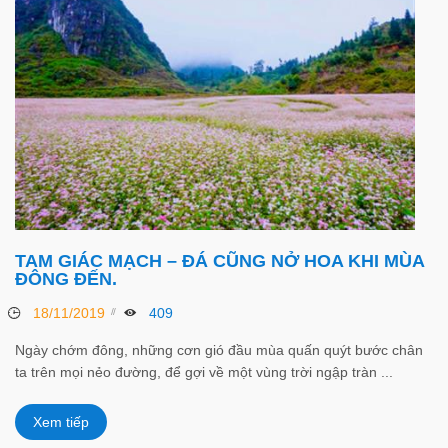
TAM GIÁC MẠCH – ĐÁ CŨNG NỞ HOA KHI MÙA
ĐÔNG ĐẾN.
18/11/2019
409
Ngày chớm đông, những cơn gió đầu mùa quấn quýt bước chân
ta trên mọi nẻo đường, để gợi về một vùng trời ngập tràn ...
Xem tiếp